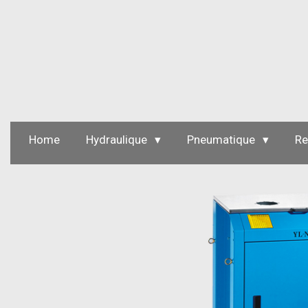
Passer
au
contenu
principal
Home
Hydraulique
Pneumatique
Re