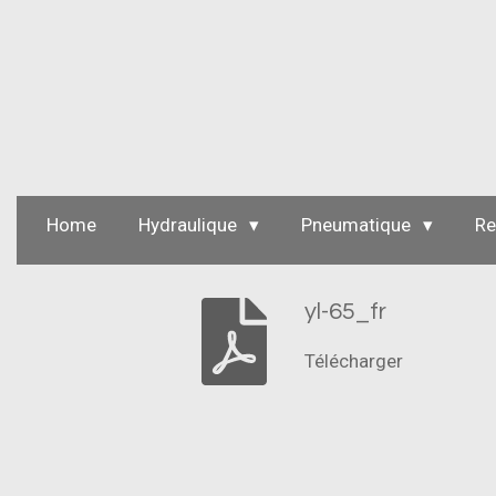
Passer
au
contenu
principal
Home
Hydraulique
Pneumatique
Re
yl-65_fr
Télécharger