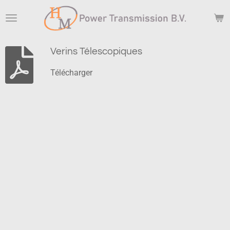
Passer
au
contenu
principal
Verins Télescopiques
Télécharger