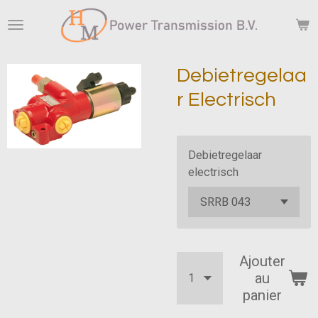
Passer
au
contenu
principal
Debietregelaa
r Electrisch
Debietregelaar
electrisch
Ajouter
au
panier